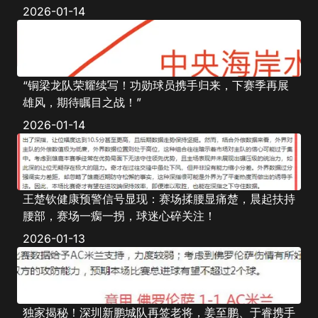
2026-01-14
“铜梁龙队荣耀续写！功勋球员携手归来，下赛季再展
雄风，期待瞩目之战！”
2026-01-14
王楚钦健康预警信号显现：赛场揉腰显痛楚，晨起扶持
腰部，赛场一瘸一拐，球迷心碎关注！
2026-01-13
独家揭秘！深圳新鹏城队再签老将，姜至鹏、于睿携手