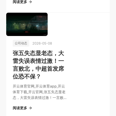
阅读更多
2026-05-08
公司动态
张五失态显老态，大
雷失误表情过激！一
言败北，中超首发席
位恐不保？
开云体育官网,开云体育app,开云
体育下载,开云官网,张五失态显老
态，大雷失误表情过激！一言败
北，中超首发席位恐不保？
阅读更多