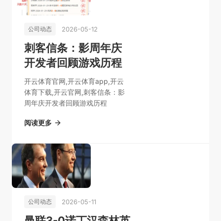
2026-05-12
公司动态
刺客信条：影周年庆
开发者回顾游戏历程
开云体育官网,开云体育app,开云
体育下载,开云官网,刺客信条：影
周年庆开发者回顾游戏历程
阅读更多
2026-05-11
公司动态
曼联3-0诺丁汉森林英