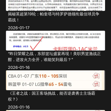
揭秘英超第19轮：帕奎塔与特罗萨德领衔最佳球员争
霸战！
2026-01-17
“昨日荣耀之战，东部篮坛盛宴再现！美职男篮激战正
酣，进攻火力全开，谁能笑到最后？”
2026-01-16
《王者之战：国王客场挑战，能否逆袭勇士主场霸
权？》
2026-01-16