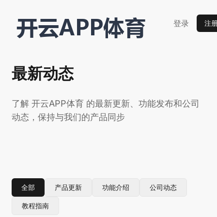
登录
注
最新动态
了解 开云APP体育 的最新更新、功能发布和公司
动态，保持与我们的产品同步
全部
产品更新
功能介绍
公司动态
教程指南