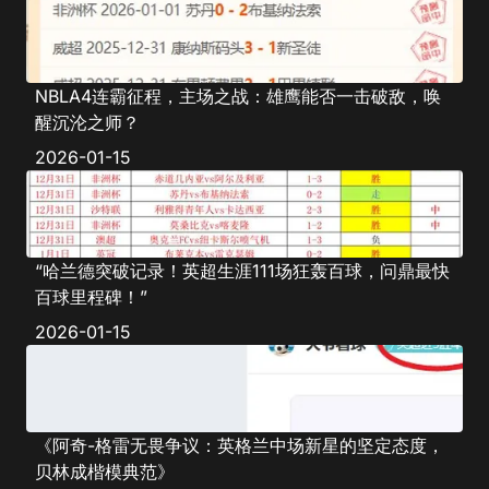
NBLA4连霸征程，主场之战：雄鹰能否一击破敌，唤
醒沉沦之师？
2026-01-15
“哈兰德突破记录！英超生涯111场狂轰百球，问鼎最快
百球里程碑！”
2026-01-15
《阿奇-格雷无畏争议：英格兰中场新星的坚定态度，
贝林成楷模典范》