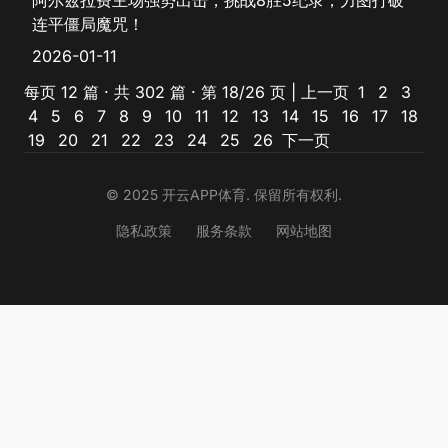
阿尔兹拉费主场强势出击，挑战8胜5纪录，力图打破
连平僵局魔咒！
2026-01-11
每页 12 篇 · 共 302 篇 · 第 18/26 页 |
上一页
1
2
3
4
5
6
7
8
9
10
11
12
13
14
15
16
17
18
19
20
21
22
23
24
25
26
下一页
© 2025 开云APP体育. 保留所有权利.
隐私政策
服务条款
网站地图