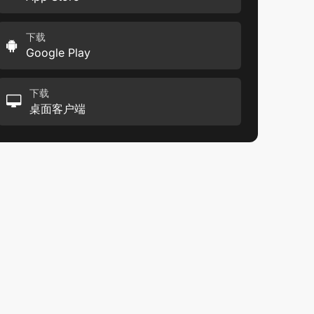
下载
Google Play
下载
桌面客户端