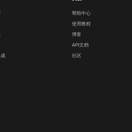
绍
帮助中心
案
使用教程
志
博客
API文档
集成
社区