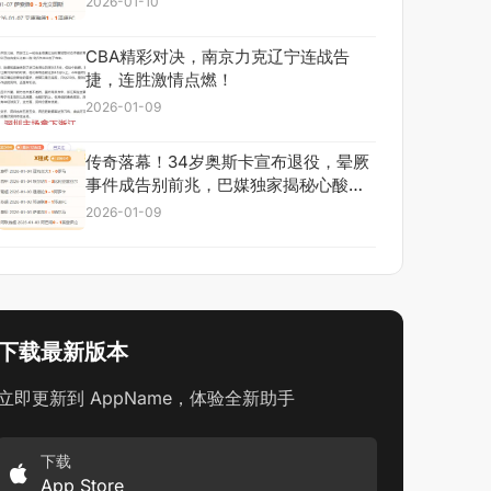
2026-01-10
CBA精彩对决，南京力克辽宁连战告
捷，连胜激情点燃！
2026-01-09
传奇落幕！34岁奥斯卡宣布退役，晕厥
事件成告别前兆，巴媒独家揭秘心酸告
别瞬间
2026-01-09
下载最新版本
立即更新到 AppName，体验全新助手
下载
App Store