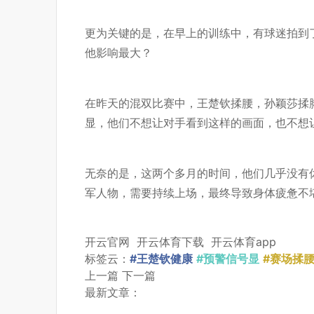
更为关键的是，在早上的训练中，有球迷拍到
他影响最大？
在昨天的混双比赛中，王楚钦揉腰，孙颖莎揉
显，他们不想让对手看到这样的画面，也不想
无奈的是，这两个多月的时间，他们几乎没有
军人物，需要持续上场，最终导致身体疲惫不
开云官网
开云体育下载
开云体育app
标签云：
#王楚钦健康
#预警信号显
#赛场揉
上一篇
下一篇
最新文章：