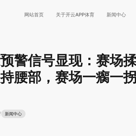
网站首页
关于开云APP体育
新闻中心
康预警信号显现：赛场
扶持腰部，赛场一瘸一
育
新闻中心