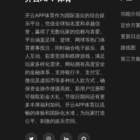
功能介
开云APP体育作为国际顶尖的综合娱
乐平台，凭借全球知名度和卓越信
定价方
誉，赢得了无数玩家的信赖与喜爱。
更新日
平台涵盖足球、篮球、网球等热门体
路线图
育赛事投注，同时融合电子娱乐、真
人互动、彩票竞猜和棋牌游戏，满足
第三方
玩家多样化需求。网站拥有高度安全
的金融体系，支持银行卡、支付宝、
微信及虚拟币等多种出入款方式，确
保资金操作便捷高效。新用户注册即
可领取彩金大礼，节假日期间还有更
多丰厚福利加码。开云APP体育以流
畅的体验和国际化水准，为玩家打造
公平、刺激的娱乐空间。