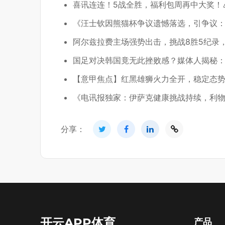
喜讯连连！5战全胜，福利包周再中大奖！🎉
《汪士钦因熊猫杯争议遗憾落选，引争议
阿尔兹拉费主场强势出击，挑战8胜5纪录
国足对决韩国竟无此挫败感？媒体人揭秘
【意甲焦点】红黑雄狮火力全开，稳定态
《电讯报独家：伊萨克健康挑战持续，利
分享：
开云APP体育
产品