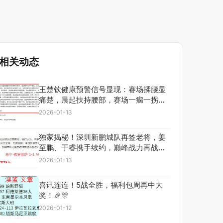
相关动态
王楚钦健康预警信号显现：赛场揉腰显
痛楚，晨起扶持腰部，赛场一瘸一拐，
球迷心碎关注！
2026-01-13
独家揭秘！深圳新鹏城队再签老将，姜
至鹏、于睿携手续约，巅峰战力再战新
赛季！
2026-01-13
喜讯连连！5战全胜，福利包周再中大
奖！🎉🎊
2026-01-12