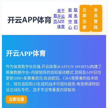
新
联
立
会
关于
首
闻
系
即
员
开云
APP
页
中
我
注
登
体育
心
们
册
陆
开云APP体育
作为体育数字化先锋,开云体育(KAIYUN SPORTS)构建了
赛事数据中台+内容矩阵的双轮驱动模式.官网及APP日均
更新5000+条赛事资讯,包含欧冠、CBA等赛事的技术统
计、球员追踪和AI生成的战术可视化报告.电竞频道特别
设立战队专栏、选手专访等垂直内容板块.
立即注册