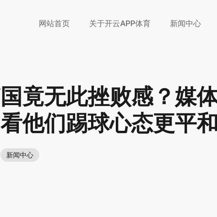
网站首页
关于开云APP体育
新闻中心
韩国竟无此挫败感？媒
，看他们踢球心态更平
育
新闻中心