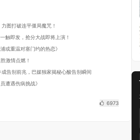
，力图打破连平僵局魔咒！
势一触即发，抢分大战即将上演！
物浦或重温对塞门约的热恋》
连胜激情点燃！
件成告别前兆，巴媒独家揭秘心酸告别瞬间
球员遭遇伤病挑战》
6973