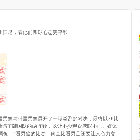
比国足，看他们踢球心态更平和
国男篮与韩国男篮展开了一场激烈的对决，最终以76比
篮遭遇了韩国队的两连败，这让不少观众感叹不已。媒体
体上发文调侃：“看男篮的比赛，简直比看男足还要让人心力交