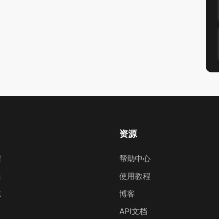
资源
绍
帮助中心
案
使用教程
志
博客
API文档