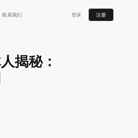
联系我们
登录
注册
体人揭秘：
和