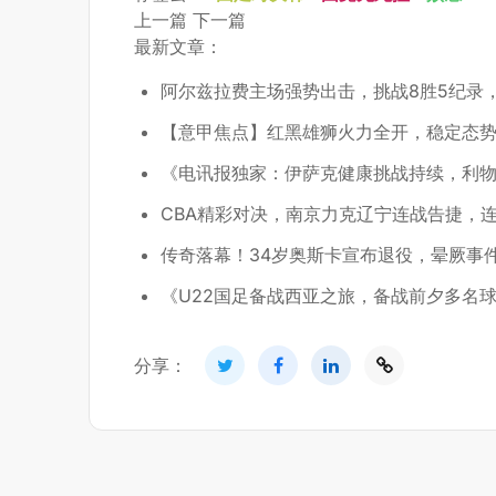
上一篇
下一篇
最新文章：
阿尔兹拉费主场强势出击，挑战8胜5纪录
【意甲焦点】红黑雄狮火力全开，稳定态
《电讯报独家：伊萨克健康挑战持续，利
CBA精彩对决，南京力克辽宁连战告捷，
传奇落幕！34岁奥斯卡宣布退役，晕厥事
《U22国足备战西亚之旅，备战前夕多名
分享：