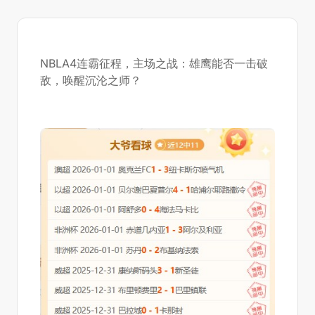
NBLA4连霸征程，主场之战：雄鹰能否一击破
敌，唤醒沉沦之师？