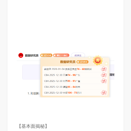
【基本面揭秘】