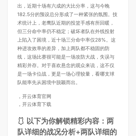
出，近期十场有六成的大比分率，这与今晚
182.5分的预设总分形成了一种紧张的氛围。技
术统计上，老鹰队近期的投篮手感有所回暖，
但三分命中率仍不稳定；破坏者队在外线投射
上陷入了困境，近十场三分命中率仅28%。这
种进攻效率的差异，加上两队都不稳固的防
线，这场比赛很可能是一场攻防大战，失误与
精彩并存。对于喜欢悬念的观众来说，这不仅
是一场卡位战，更是一场心理较量，看哪支球
队能率先从困境中脱颖而出。
，
开云体育官网
，
开云体育下载
🩱 以下为你解锁精彩内容：两
队详细的战况分析+两队详细的