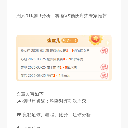
周六011德甲分析：科隆VS勒沃库森专家推荐
文章改写如下：
🤒 德甲焦点战：科隆对阵勒沃库森
🐨 竞彩足球、赛程、比分、足球分析