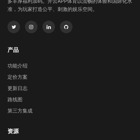
多丰厚福利加码。开云APP体育以流畅的体验和国际化水
准，为玩家打造公平、刺激的娱乐空间。
产品
功能介绍
定价方案
更新日志
路线图
第三方集成
资源