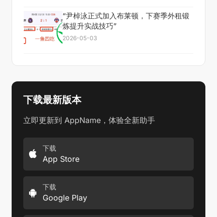
“尹棹泳正式加入布莱顿，下赛季外租锻
炼提升实战技巧”
2026-05-03
下载最新版本
立即更新到 AppName，体验全新助手
下载
App Store
下载
Google Play