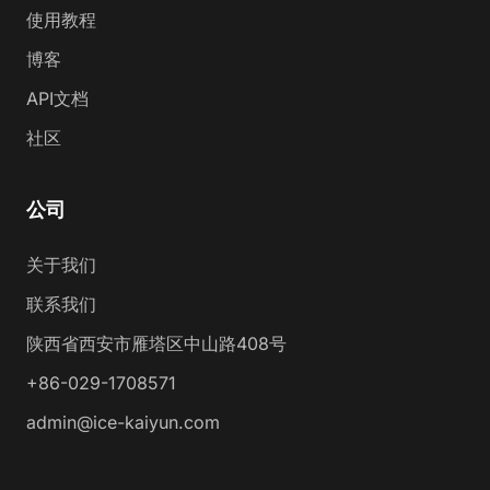
使用教程
博客
API文档
社区
公司
关于我们
联系我们
陕西省西安市雁塔区中山路408号
+86-029-1708571
admin@ice-kaiyun.com