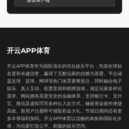
桌面客户端
开云APP体育
开云APP体育作为国际顶尖的综合娱乐平台，凭借全球知
名度和卓越信誉，赢得了无数玩家的信赖与喜爱。平台涵
盖足球、篮球、网球等热门体育赛事投注，同时融合电子
娱乐、真人互动、彩票竞猜和棋牌游戏，满足玩家多样化
需求。网站拥有高度安全的金融体系，支持银行卡、支付
宝、微信及虚拟币等多种出入款方式，确保资金操作便捷
高效。新用户注册即可领取彩金大礼，节假日期间还有更
多丰厚福利加码。开云APP体育以流畅的体验和国际化水
准，为玩家打造公平、刺激的娱乐空间。