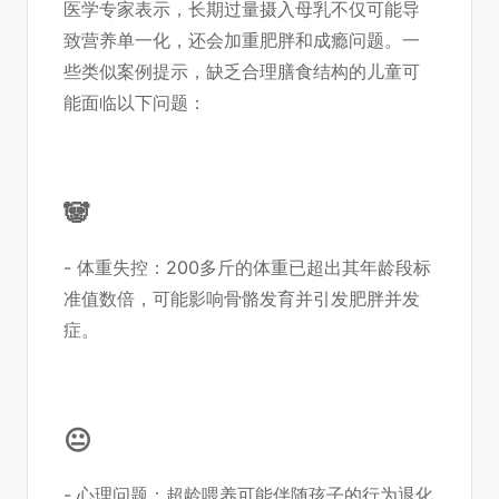
医学专家表示，长期过量摄入母乳不仅可能导
致营养单一化，还会加重肥胖和成瘾问题。一
些类似案例提示，缺乏合理膳食结构的儿童可
能面临以下问题：
🐼
- 体重失控：200多斤的体重已超出其年龄段标
准值数倍，可能影响骨骼发育并引发肥胖并发
症。
😐
- 心理问题：超龄喂养可能伴随孩子的行为退化