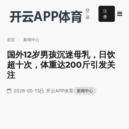
登
注
册
录
首页
新闻中心
国外12岁男孩沉迷母乳，日饮
超十次，体重达200斤引发关
注
2026-05-13
开云APP体育
新闻中心