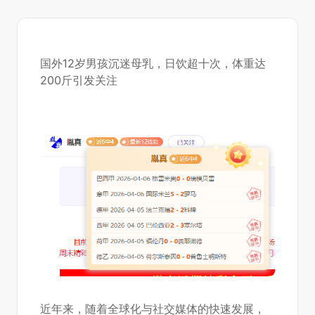
国外12岁男孩沉迷母乳，日饮超十次，体重达
200斤引发关注
近年来，随着全球化与社交媒体的快速发展，