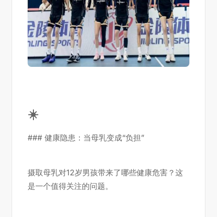
☀️
### 健康隐患：当母乳变成“负担”
摄取母乳对12岁男孩带来了哪些健康危害？这
是一个值得关注的问题。