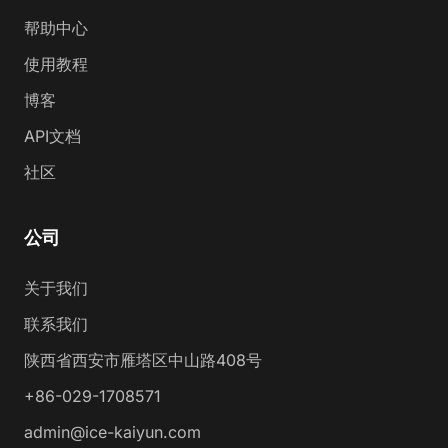
帮助中心
使用教程
博客
API文档
社区
公司
关于我们
联系我们
陕西省西安市雁塔区中山路408号
+86-029-1708571
admin@ice-kaiyun.com