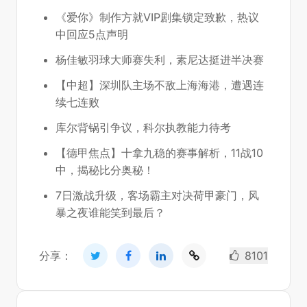
《爱你》制作方就VIP剧集锁定致歉，热议
中回应5点声明
杨佳敏羽球大师赛失利，素尼达挺进半决赛
【中超】深圳队主场不敌上海海港，遭遇连
续七连败
库尔背锅引争议，科尔执教能力待考
【德甲焦点】十拿九稳的赛事解析，11战10
中，揭秘比分奥秘！
7日激战升级，客场霸主对决荷甲豪门，风
暴之夜谁能笑到最后？
分享：
8101