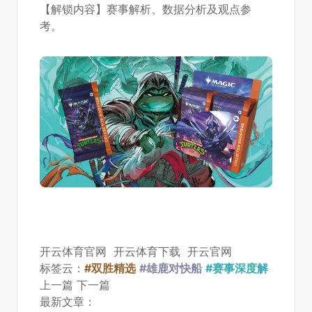
【解锁内容】赛事解析、数据分析及观点参
考。
开云体育官网
开云体育下载
开云官网
标签云：
#双胜精选
#雄鹿对快船
#赛事深度解
上一篇
下一篇
最新文章：