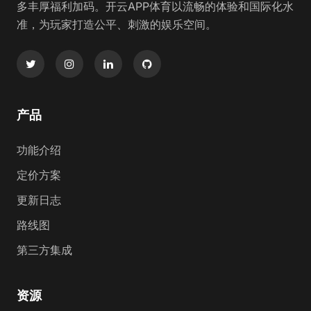
多丰厚福利加码。开云APP体育以流畅的体验和国际化水
准，为玩家打造公平、刺激的娱乐空间。
产品
功能介绍
定价方案
更新日志
路线图
第三方集成
资源