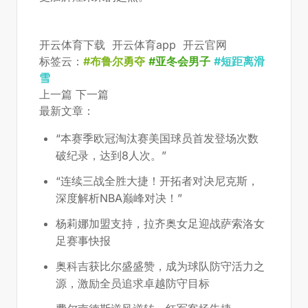
开云体育下载
开云体育app
开云官网
标签云：
#布鲁尔勇夺
#亚冬会男子
#短距离滑
雪
上一篇
下一篇
最新文章：
“本赛季欧冠淘汰赛美国球员首发登场次数
破纪录，达到8人次。”
“连续三战全胜大捷！开拓者对决尼克斯，
深度解析NBA巅峰对决！”
杨莉娜加盟支持，拉齐奥女足迎战萨索洛女
足赛事快报
奥科吉获比尔盛盛赞，成为球队防守活力之
源，激励全员追求卓越防守目标