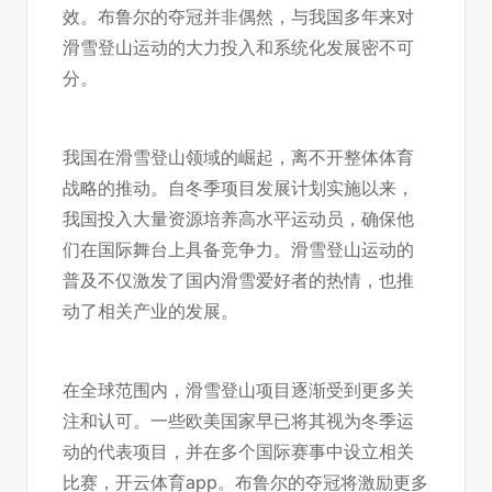
效。布鲁尔的夺冠并非偶然，与我国多年来对
滑雪登山运动的大力投入和系统化发展密不可
分。
我国在滑雪登山领域的崛起，离不开整体体育
战略的推动。自冬季项目发展计划实施以来，
我国投入大量资源培养高水平运动员，确保他
们在国际舞台上具备竞争力。滑雪登山运动的
普及不仅激发了国内滑雪爱好者的热情，也推
动了相关产业的发展。
在全球范围内，滑雪登山项目逐渐受到更多关
注和认可。一些欧美国家早已将其视为冬季运
动的代表项目，并在多个国际赛事中设立相关
比赛，
开云体育app
。布鲁尔的夺冠将激励更多