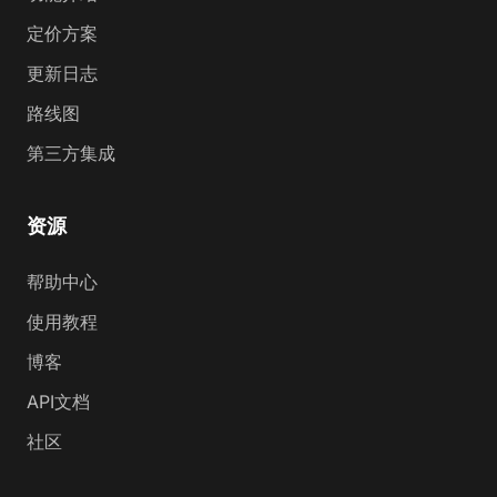
定价方案
更新日志
路线图
第三方集成
资源
帮助中心
使用教程
博客
API文档
社区