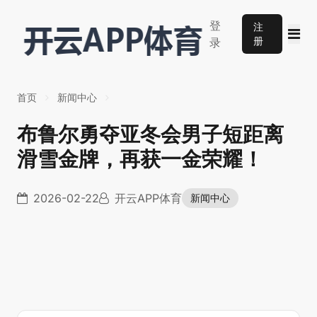
登
注
册
录
首页
新闻中心
布鲁尔勇夺亚冬会男子短距离
滑雪金牌，再获一金荣耀！
2026-02-22
开云APP体育
新闻中心