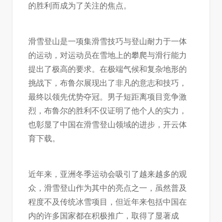
的胜利而成为了关注的焦点。
滑雪登山是一项集滑雪技巧与登山耐力于一体
的运动，对运动员在雪地上的攀爬与滑行能力
提出了极高的要求。在极端气候和复杂地形的
挑战下，布鲁尔展现出了非凡的意志和技巧，
最终以领先优势夺冠。男子短距离项目竞争激
烈，布鲁尔的胜利不仅证明了他个人的实力，
也彰显了中国在滑雪登山领域的进步，
开云体
育下载
。
近年来，亚洲冬季运动会吸引了越来越多的观
众，滑雪登山作为其中的亮点之一，虽然普及
程度不及传统冰雪项目，但近年来包括中国在
内的许多国家都在积极推广，取得了显著成