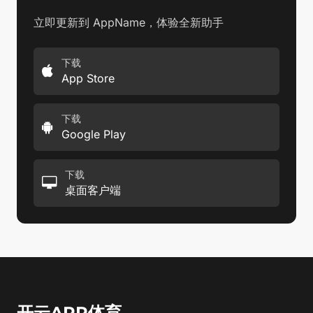
立即更新到 AppName，体验全新助手
下载
App Store
下载
Google Play
下载
桌面客户端
开云APP体育