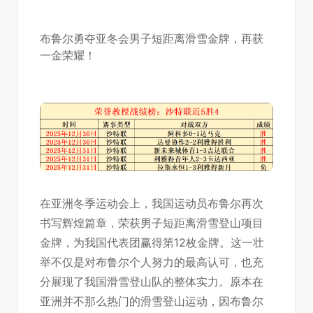
布鲁尔勇夺亚冬会男子短距离滑雪金牌，再获
一金荣耀！
在亚洲冬季运动会上，我国运动员布鲁尔再次
书写辉煌篇章，荣获男子短距离滑雪登山项目
金牌，为我国代表团赢得第12枚金牌。这一壮
举不仅是对布鲁尔个人努力的最高认可，也充
分展现了我国滑雪登山队的整体实力。原本在
亚洲并不那么热门的滑雪登山运动，因布鲁尔