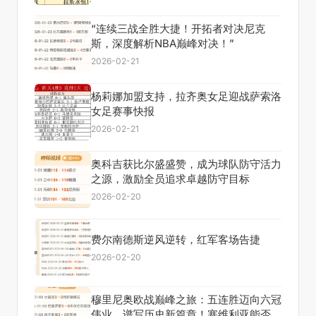
“连续三战全胜大捷！开拓者对决尼克
斯，深度解析NBA巅峰对决！”
2026-02-21
杨莉娜加盟支持，拉齐奥女足迎战萨索洛
女足赛事快报
2026-02-21
奥科吉获比尔盛盛赞，成为球队防守活力
之源，激励全员追求卓越防守目标
2026-02-20
费尔南德斯逆风逆转，红军客场告捷
2026-02-20
穆里尼奥欧战巅峰之旅：五连胜迈向六冠
伟业，谱写历史新篇章！塞维利亚能否阻