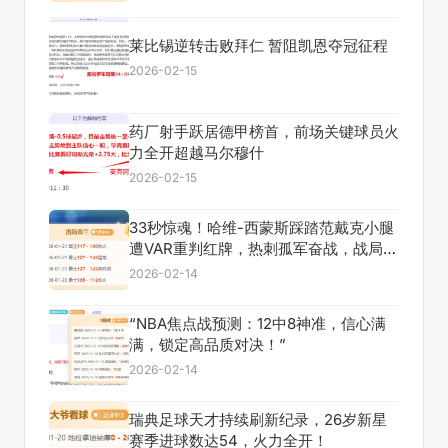
莱比锡逆转击败拜仁 暂阻凯恩夺冠征程
2026-02-15
药厂射手跃居德甲榜首，前场关键球员火
力全开超越马尔穆什
2026-02-15
33秒惊魂！哈维-西蒙斯踩踏范戴克小腿
遭VAR重判红牌，热刺孤军奋战，战局风
云突变！
2026-02-14
“NBA焦点战预测：12中8神准，信心满
满，锁定高品质对决！”
2026-02-14
瑞典足球天才持续刷新纪录，26岁新星
赛季进球数达54，火力全开！