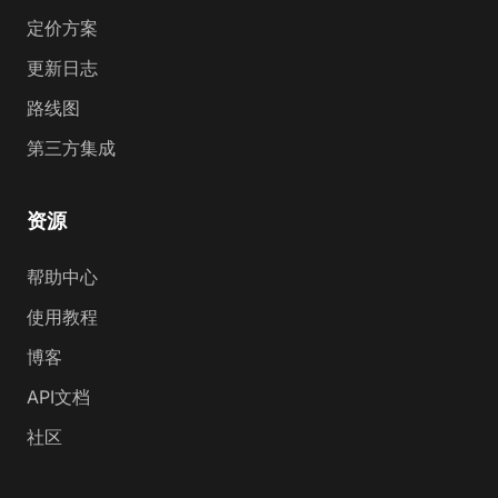
定价方案
更新日志
路线图
第三方集成
资源
帮助中心
使用教程
博客
API文档
社区