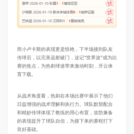
而小卢卡斯的表现更是惊艳，下半场接到队友
传球后，以完美远射破门，这记“世界波”成为比
赛的焦点，为热刺球迷带来激动时刻，
开云体
育下载
。
从战术角度看，热刺在本场比赛中展示了他们
日益增强的战术理解和执行力。球队默契配合
和精妙传球体现了教练的用心布置，攻防兼备
的表现提升了球队自信，为接下来的赛程打下
良好基础。