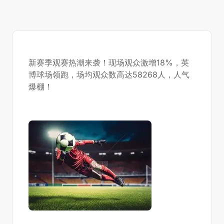
新赛季观赛热潮来袭！现场观众激增18%，英
博球场领跑，场均观众数高达58268人，人气
爆棚！