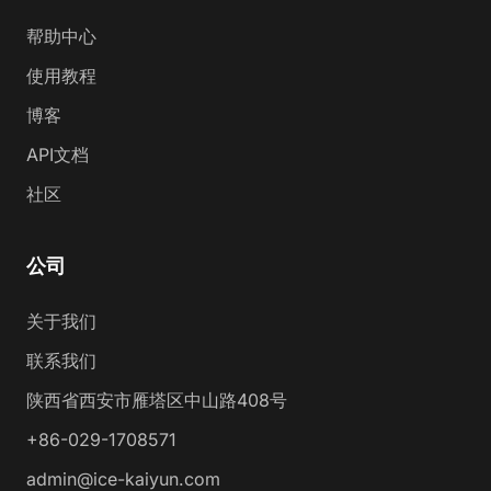
帮助中心
使用教程
博客
API文档
社区
公司
关于我们
联系我们
陕西省西安市雁塔区中山路408号
+86-029-1708571
admin@ice-kaiyun.com