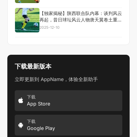
【独家揭秘】陕西联合队内幕：谈判风云
再起，昔日球坛风云人物唐天翼卷土重
来？
2025-12-10
下载最新版本
立即更新到 AppName，体验全新助手
下载
App Store
下载
Google Play