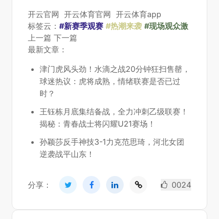
开云官网
开云体育官网
开云体育app
标签云：
#新赛季观赛
#热潮来袭
#现场观众激
上一篇
下一篇
最新文章：
津门虎风头劲！水滴之战20分钟狂扫售罄，
球迷热议：虎将成熟，情绪联赛是否已过
时？
王钰栋月底集结备战，全力冲刺乙级联赛！
揭秘：青春战士将闪耀U21赛场！
孙颖莎反手神技3-1力克范思琦，河北女团
逆袭战平山东！
分享：
0024