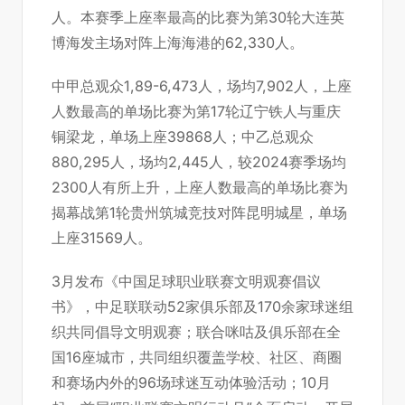
人。本赛季上座率最高的比赛为第30轮大连英
博海发主场对阵上海海港的62,330人。
中甲总观众1,89-6,473人，场均7,902人，上座
人数最高的单场比赛为第17轮辽宁铁人与重庆
铜梁龙，单场上座39868人；中乙总观众
880,295人，场均2,445人，较2024赛季场均
2300人有所上升，上座人数最高的单场比赛为
揭幕战第1轮贵州筑城竞技对阵昆明城星，单场
上座31569人。
3月发布《中国足球职业联赛文明观赛倡议
书》，中足联联动52家俱乐部及170余家球迷组
织共同倡导文明观赛；联合咪咕及俱乐部在全
国16座城市，共同组织覆盖学校、社区、商圈
和赛场内外的96场球迷互动体验活动；10月