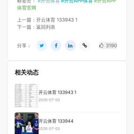
标签云：
#开云体育
#开云APP体育
#开云APP
体育官网
上一篇：开云体育 133943 1
下一篇：返回列表
分享：
3190
相关动态
开云体育 133943 1
2026-07-03
开云体育 133944
2026-07-03