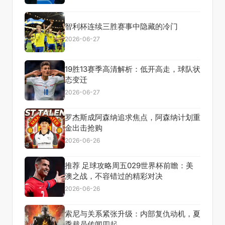
智利杯连续三胜赛事中隐藏的冷门
2026-06-27
19胜13赛季高清解析：低开高走，球队状
态变迁
2026-06-27
罗杰斯成阿森纳追求焦点，阿森纳计划重
金出击抢购
2026-06-26
推荐 足球攻略周五029世界杯前瞻：美
澳之战，不容错过的精彩对决
2026-06-26
索尼与关系紧张升级：内部复仇动机，夏
季裁员传闻四起