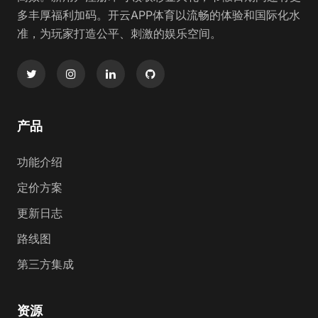
多丰厚福利加码。开云APP体育以流畅的体验和国际化水
准，为玩家打造公平、刺激的娱乐空间。
产品
功能介绍
定价方案
更新日志
路线图
第三方集成
资源