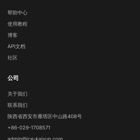
帮助中心
使用教程
博客
API文档
社区
公司
关于我们
联系我们
陕西省西安市雁塔区中山路408号
+86-029-1708571
admin@ice-kaiyun.com