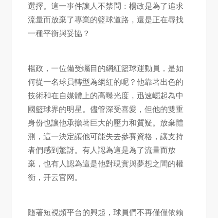
選擇。這一事件讓人不禁問：楊政是為了追求
流量而放棄了專業的籃球道路，還是正在尋找
一種平衡與妥協？
楊政，一位備受矚目的網紅籃球運動員，是如
何從一名球員轉型為網紅的呢？他靠著出色的
技術和在自媒體上的高曝光度，迅速崛起為中
國籃球界的明星。儘管深受喜愛，但他的雙重
身份也讓他承擔著巨大的壓力和質疑。放棄體
測，這一決定讓他可能失去參賽資格，讓支持
者們感到驚訝。有人認為這是為了流量而放
棄，也有人認為這是他對現實與夢想之間的權
衡，
开云官网
。
隨著短視頻平台的興起，球員們不再僅僅依賴