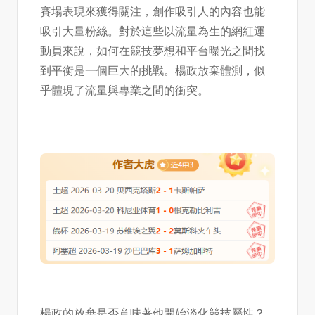
賽場表現來獲得關注，創作吸引人的內容也能
吸引大量粉絲。對於這些以流量為生的網紅運
動員來說，如何在競技夢想和平台曝光之間找
到平衡是一個巨大的挑戰。楊政放棄體測，似
乎體現了流量與專業之間的衝突。
楊政的放棄是否意味著他開始淡化競技屬性？