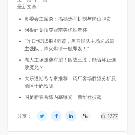
最新文章：
奥委会主席谈：揭秘选举机制与岗位职责
阿根廷竞技夺冠南美优胜者杯
“昨日惊现5胜4奇迹，黑马球队主场迎战霸
主强队，烽火燃情一触即发！”
湖人主场逆袭有望！四战三胜，能否终止连
败魔咒？
大乐透期号专家推荐：药厂客场胜望分析及
前区十码预测
国足新春首练内幕曝光，新华社披露
分享：
1777