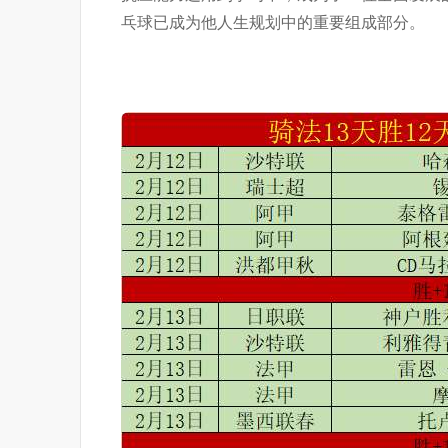
乓球已成为他人生规划中的重要组成部分。