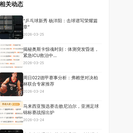
相关动态
“乒乓球新秀 杨洋阳：击球谱写荣耀篇
章”
2026-03-25
揭秘奥斯卡惊魂时刻：体测突发昏迷，
紧急ICU救治中...
2026-03-25
周日022德甲赛事分析：弗赖堡对决柏
林联合专家推荐
2026-03-24
马来西亚预选赛击败尼泊尔，亚洲足球
锦标赛战报出炉
2026-03-24