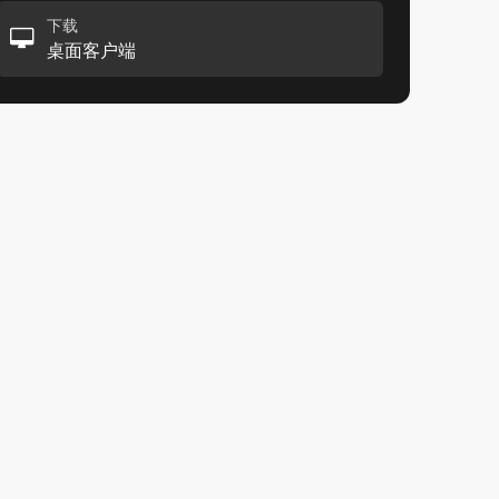
下载
桌面客户端