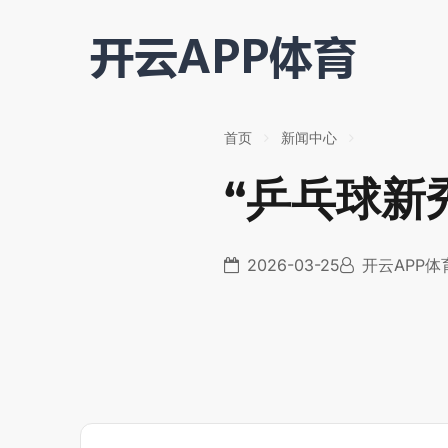
首页
新闻中心
“乒乓球新
2026-03-25
开云APP体