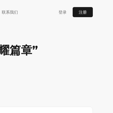
联系我们
登录
注册
耀篇章”