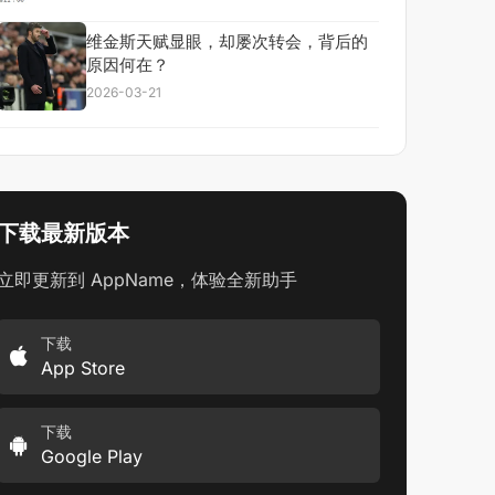
维金斯天赋显眼，却屡次转会，背后的
原因何在？
2026-03-21
下载最新版本
立即更新到 AppName，体验全新助手
下载
App Store
下载
Google Play