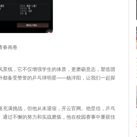
青春画卷
风景线，它不仅增强学生的体质，更磨砺意志，塑造团
外都备受赞誉的乒乓球明星——杨洋阳，让我们一起探
路充满挑战，但他从未退缩，
开云官网
。他坚信，乒乓
。通过不懈的努力和实战磨炼，他在校园赛事中屡获佳