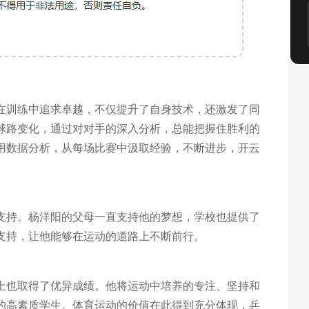
在训练中追求卓越，不仅提升了自身技术，还激发了同
球路变化，通过对对手的深入分析，总能把握住胜利的
用数据分析，从每场比赛中汲取经验，不断进步，
开云
支持。杨洋阳的父母一直支持他的梦想，学校也提供了
支持，让他能够在运动的道路上不断前行。
上也取得了优异成绩。他将运动中培养的专注、坚持和
的高素质学生。体育运动的价值在此得到充分体现，乒