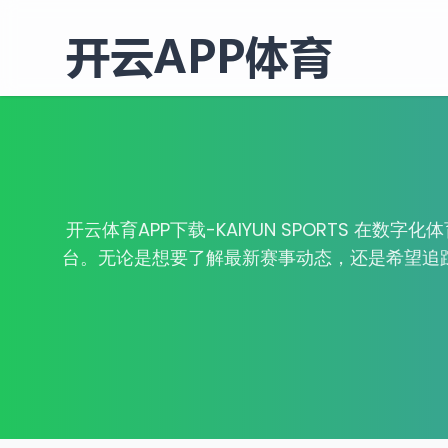
开云体育APP下载-KAIYUN SPORTS 在
台。无论是想要了解最新赛事动态，还是希望追