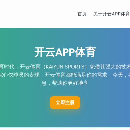
首页
关于开云APP体
开云APP体育
数字化体育时代，开云体育（KAIYUN SPORTS）凭借其
踪心仪球员的表现，开云体育都能满足你的需求。今天，我
息，帮助你更好地享
立即注册