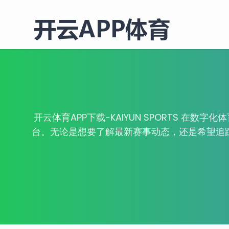
开云体育APP下载-KAIYUN SPORTS 在
台。无论是想要了解最新赛事动态，还是希望追