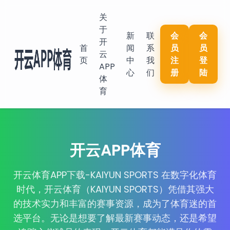
关
于
新
联
会
会
开
首
闻
系
员
员
云
页
中
我
注
登
APP
心
们
册
陆
体
育
开云APP体育
开云体育APP下载-KAIYUN SPORTS 在数字化体育
时代，开云体育（KAIYUN SPORTS）凭借其强大
的技术实力和丰富的赛事资源，成为了体育迷的首
选平台。无论是想要了解最新赛事动态，还是希望