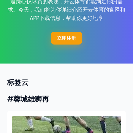
追踪心仪球员的表现，开云体育都能满足你的需
求。今天，我们将为你详细介绍开云体育的官网和
APP下载信息，帮助你更好地享
立即注册
标签云
#蓉城雄狮再