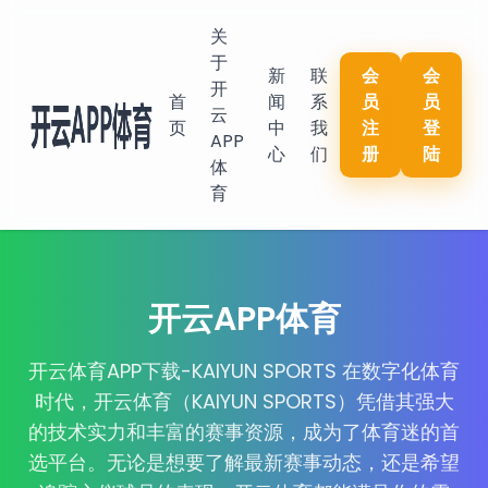
关
于
新
联
会
会
开
首
闻
系
员
员
云
页
中
我
注
登
APP
心
们
册
陆
体
育
开云APP体育
开云体育APP下载-KAIYUN SPORTS 在数字化体育
时代，开云体育（KAIYUN SPORTS）凭借其强大
的技术实力和丰富的赛事资源，成为了体育迷的首
选平台。无论是想要了解最新赛事动态，还是希望