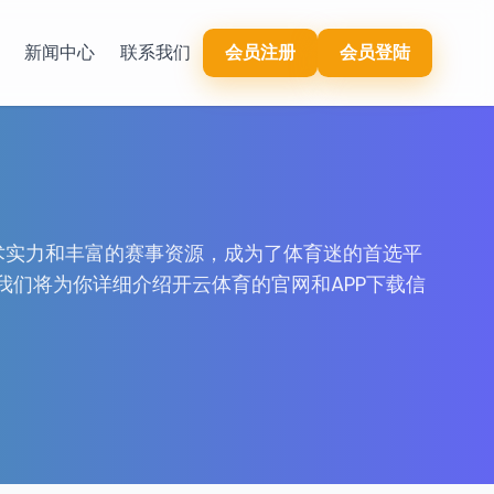
育
新闻中心
联系我们
会员注册
会员登陆
强大的技术实力和丰富的赛事资源，成为了体育迷的首选平
们将为你详细介绍开云体育的官网和APP下载信