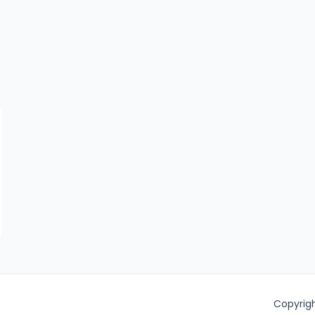
Copyrig