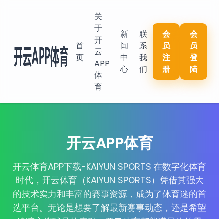
关
于
新
联
会
会
开
首
闻
系
员
员
云
页
中
我
注
登
APP
心
们
册
陆
体
育
开云APP体育
开云体育APP下载-KAIYUN SPORTS 在数字化体育
时代，开云体育（KAIYUN SPORTS）凭借其强大
的技术实力和丰富的赛事资源，成为了体育迷的首
选平台。无论是想要了解最新赛事动态，还是希望