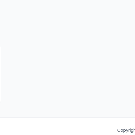
Copyrig