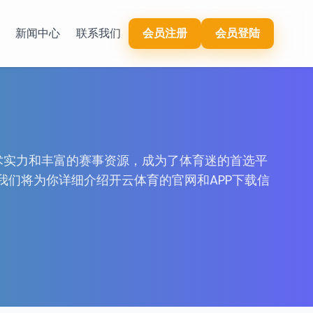
育
新闻中心
联系我们
会员注册
会员登陆
强大的技术实力和丰富的赛事资源，成为了体育迷的首选平
们将为你详细介绍开云体育的官网和APP下载信