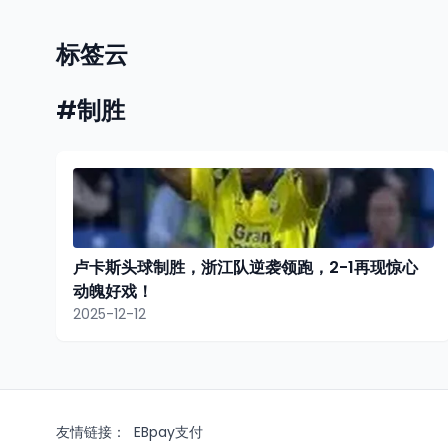
标签云
#制胜
卢卡斯头球制胜，浙江队逆袭领跑，2-1再现惊心
动魄好戏！
2025-12-12
友情链接：
EBpay支付