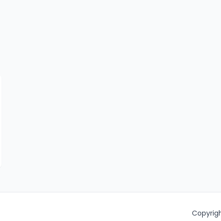
Copyrig