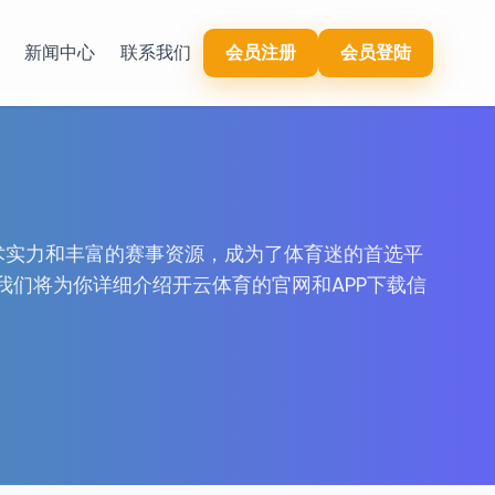
育
新闻中心
联系我们
会员注册
会员登陆
强大的技术实力和丰富的赛事资源，成为了体育迷的首选平
们将为你详细介绍开云体育的官网和APP下载信