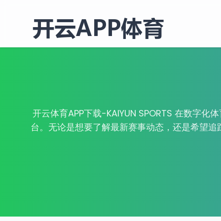
开云体育APP下载-KAIYUN SPORTS 在
台。无论是想要了解最新赛事动态，还是希望追