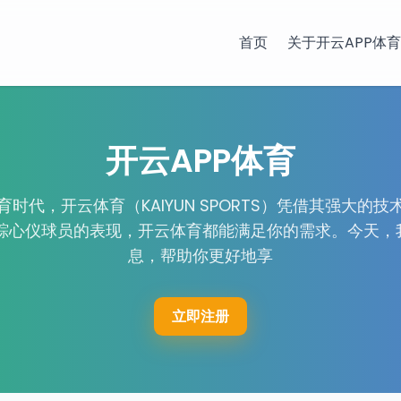
首页
关于开云APP体
开云APP体育
数字化体育时代，开云体育（KAIYUN SPORTS）凭借其
踪心仪球员的表现，开云体育都能满足你的需求。今天，我
息，帮助你更好地享
立即注册