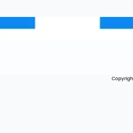
Copyrigh