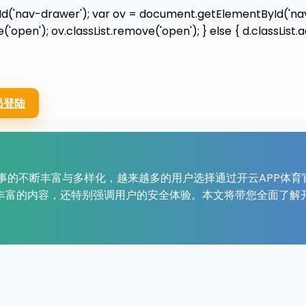
'nav-drawer'); var ov = document.getElementById('nav-ove
('open'); ov.classList.remove('open'); } else { d.classList.a
员登陆
事的不断丰富与多样化，越来越多的用户选择通过开云APP体
丰富的内容，还特别强调用户的安全体验。本文将带您全面了解开