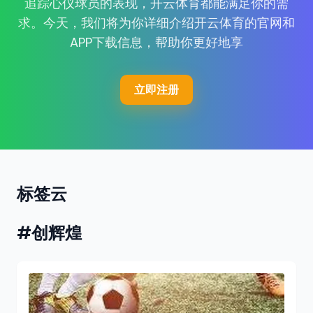
追踪心仪球员的表现，开云体育都能满足你的需
求。今天，我们将为你详细介绍开云体育的官网和
APP下载信息，帮助你更好地享
立即注册
标签云
#创辉煌