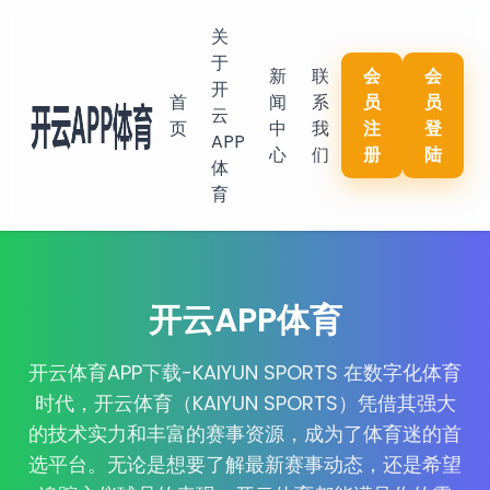
关
于
新
联
会
会
开
首
闻
系
员
员
云
页
中
我
注
登
APP
心
们
册
陆
体
育
开云APP体育
开云体育APP下载-KAIYUN SPORTS 在数字化体育
时代，开云体育（KAIYUN SPORTS）凭借其强大
的技术实力和丰富的赛事资源，成为了体育迷的首
选平台。无论是想要了解最新赛事动态，还是希望