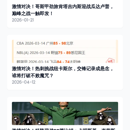
激情对决！哥斯甲劲旅肯塔吉内斯迎战瓜达卢普，
巅峰之战一触即发！
2026-01-21
激情对决！热刺挑战纽卡斯尔，交锋记录成悬念，
谁将打破不败魔咒？
2026-04-12