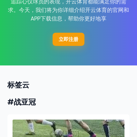
追踪心仪球员的表现，开云体育都能满足你的需
求。今天，我们将为你详细介绍开云体育的官网和
APP下载信息，帮助你更好地享
立即注册
标签云
#战亚冠