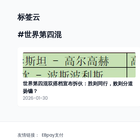
标签云
#世界第四混
世界第四混双搭档宣布拆伙：胜则同行，败则分道
扬镳？
2026-01-30
友情链接：
EBpay支付