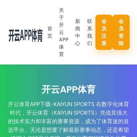
关
于
新
联
会
会
开
首
闻
系
员
员
云
页
中
我
注
登
APP
心
们
册
陆
体
育
开云APP体育
开云体育APP下载-KAIYUN SPORTS 在数字化体育
时代，开云体育（KAIYUN SPORTS）凭借其强大
的技术实力和丰富的赛事资源，成为了体育迷的首
选平台。无论是想要了解最新赛事动态，还是希望