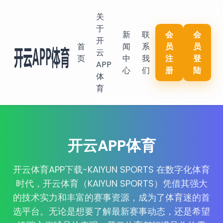
关
于
新
联
会
会
开
首
闻
系
员
员
云
页
中
我
注
登
APP
心
们
册
陆
体
育
开云APP体育
开云体育APP下载-KAIYUN SPORTS 在数字化体育
时代，开云体育（KAIYUN SPORTS）凭借其强大
的技术实力和丰富的赛事资源，成为了体育迷的首
选平台。无论是想要了解最新赛事动态，还是希望