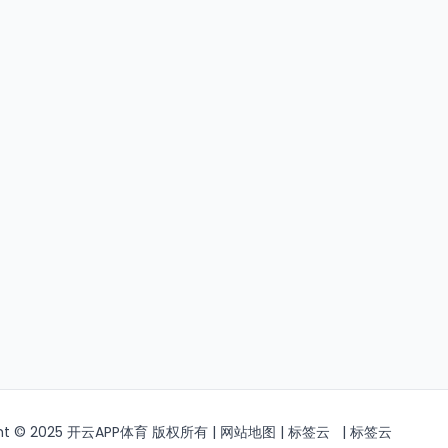
ht © 2025
开云APP体育
版权所有 |
网站地图
|
标签云
|
标签云