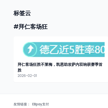
标签云
#拜仁客场狂
拜仁客场狂胜不莱梅，凯恩助攻萨内双响获赛季首
胜
2026-02-01
友情链接：
EBpay支付