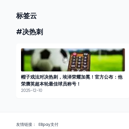
标签云
#决热刺
帽子戏法对决热刺，埃泽荣耀加冕！官方公布：他
荣膺英超本轮最佳球员称号！
2025-12-10
友情链接：
EBpay支付