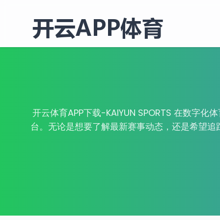
开云体育APP下载-KAIYUN SPORTS 在
台。无论是想要了解最新赛事动态，还是希望追