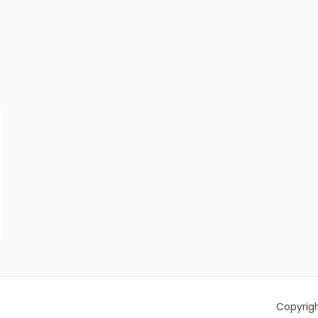
Copyrig