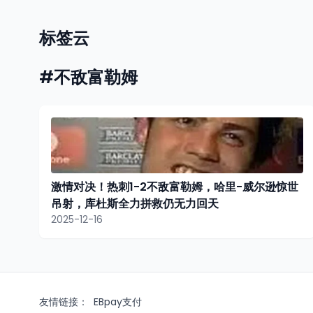
标签云
#不敌富勒姆
激情对决！热刺1-2不敌富勒姆，哈里-威尔逊惊世
吊射，库杜斯全力拼救仍无力回天
2025-12-16
友情链接：
EBpay支付