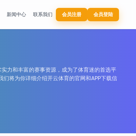
育
新闻中心
联系我们
会员注册
会员登陆
强大的技术实力和丰富的赛事资源，成为了体育迷的首选平
们将为你详细介绍开云体育的官网和APP下载信