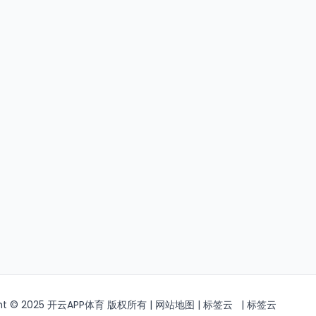
ht © 2025
开云APP体育
版权所有 |
网站地图
|
标签云
|
标签云