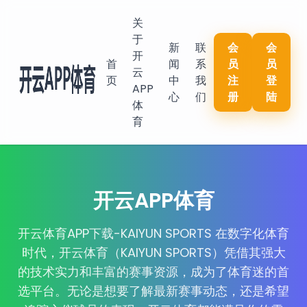
关
于
新
联
会
会
开
首
闻
系
员
员
云
页
中
我
注
登
APP
心
们
册
陆
体
育
开云APP体育
开云体育APP下载-KAIYUN SPORTS 在数字化体育
时代，开云体育（KAIYUN SPORTS）凭借其强大
的技术实力和丰富的赛事资源，成为了体育迷的首
选平台。无论是想要了解最新赛事动态，还是希望