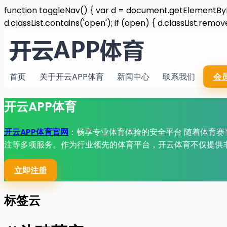
function toggleNav() { var d = document.getElementById(
d.classList.contains('open'); if (open) { d.classList.remove
首页
关于开云APP体育
新闻中心
联系我们
会
开云APP体育
开云APP体育官网
：畅享专业体育体验的安全平台 随着体育赛
注等多项服务。作为行业领先的体育平台，开云体育不仅提供
立即注册
标签云