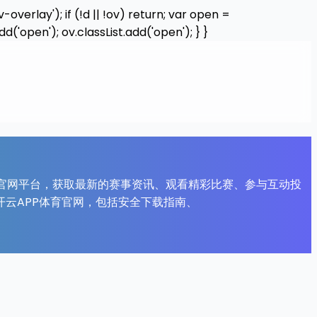
rlay'); if (!d || !ov) return; var open =
dd('open'); ov.classList.add('open'); } }
育官网平台，获取最新的赛事资讯、观看精彩比赛、参与互动投
云APP体育官网，包括安全下载指南、