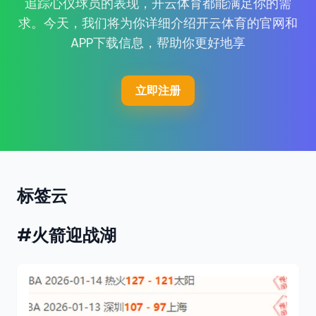
追踪心仪球员的表现，开云体育都能满足你的需
求。今天，我们将为你详细介绍开云体育的官网和
APP下载信息，帮助你更好地享
立即注册
标签云
#火箭迎战湖